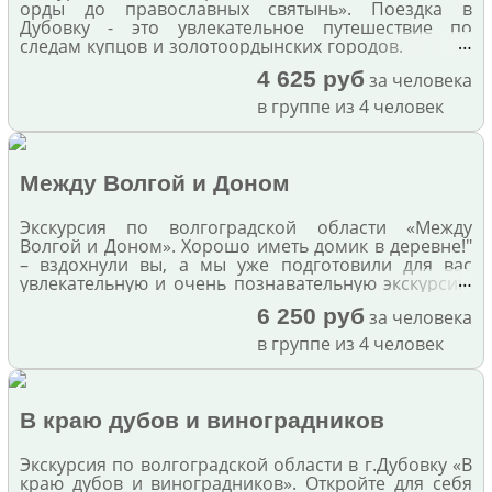
орды до православных святынь». Поездка в
Дубовку - это увлекательное путешествие по
…
следам купцов и золотоордынских городов.
4 625 руб
за человека
в группе из 4 человек
Между Волгой и Доном
Экскурсия по волгоградской области «Между
Волгой и Доном». Хорошо иметь домик в деревне!"
– вздохнули вы, а мы уже подготовили для вас
…
увлекательную и очень познавательную экскурсию
в междуречье Волги и Дона к самым настоящим
6 250 руб
за человека
казакам. Ведь приехать в Волгоград и не побывать
в казачьем краю просто недопустимо!
в группе из 4 человек
В краю дубов и виноградников
Экскурсия по волгоградской области в г.Дубовку «В
краю дубов и виноградников». Откройте для себя