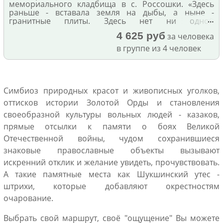
мемориального кладбища в с. Россошки. «Здесь
раньше - вставала земля на дыбы, а ныне -
…
гранитные плиты. Здесь нет ни одной
персональной судьбы - все судьбы в единую
4 625 руб
за человека
слиты»
в группе из 4 человек
Симбиоз природных красот и живописных уголков,
оттисков истории Золотой Орды и становления
своеобразной культуры вольных людей - казаков,
прямые отсылки к памяти о боях Великой
Отечественной войны, чудом сохранившиеся
знаковые православные объекты вызывают
искренний отклик и желание увидеть, прочувствовать.
А такие памятные места как Шукшинский утес -
штрихи, которые добавляют окрестностям
очарование.
Выбрать свой маршрут, своё "ощущение" Вы можете