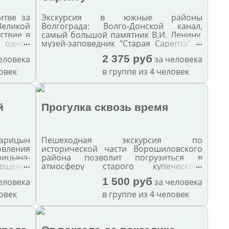
итве за
Экскурсия в южные районы
Великой
Волгограда: Волго-Донской канал,
ствие в
самый большой памятник В.И. Ленину,
…
…
 одной
музей-заповедник "Старая Сарепта". В
одной экскурсии - советское прошлое
2 375 руб
еловека
за человека
и история "маленькой Европы" на юге
большого Волгограда.
ловек
в группе из 4 человек
й
Прогулка сквозь время
арицын
Пешеходная экскурсия по
овления
исторической части Ворошиловского
ицына-
района позволит погрузиться в
…
…
сещение
атмосферу старого купеческого
орода-
Царицына, узнать, как изменился
1 500 руб
еловека
за человека
архитектурный облик за прошедшее
столетие. Завершив прогулку сквозь
ловек
в группе из 4 человек
время, вы попадете в сквер им. Саши
Филиппова, названный в честь юного
героя-разведчика, а у бронзового
небожителя можно будет загадать