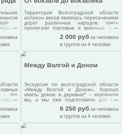
града
От вокзала до вокзалика
самое заветное желание. Финалом
станет посещение музея «Бункер
льное
Территория Волгоградской области
Сталинграда»
инансов
испокон веков являлась пересечением
ада!
дорог различных народов, здесь
…
…
курсии,
пролегали торговые и военные пути
редства
по суше и рекам. На наших землях
2 000 руб
еловека
за человека
встречались не только люди, а
традиции, культуры, исторические
ловек
в группе из 4 человек
эпохи. В ходе нашей экскурсии мы
узнаем, что осталось в городе со
времен Царицына, что появилось в
Сталинграде и что хранит сегодня
Между Волгой и Доном
Волгоград. Найдем новые точки
притяжения в городе, покажем места
встреч и романтических свиданий.
области
Экскурсия по волгоградской области
лавных
«Между Волгой и Доном». Хорошо
у - это
иметь домик в деревне!" – вздохнули
…
…
 следам
вы, а мы уже подготовили для вас
дов.
увлекательную и очень
6 250 руб
еловека
за человека
познавательную экскурсию в
междуречье Волги и Дона к самым
ловек
в группе из 4 человек
настоящим казакам. Ведь приехать в
Волгоград и не побывать в казачьем
краю просто недопустимо!