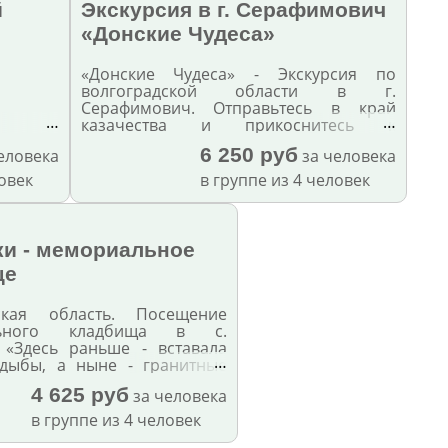
й
Экскурсия в г. Серафимович
«Донские Чудеса»
«Донские Чудеса» - Экскурсия по
волгоградской области в г.
Серафимович. Отправьтесь в край
…
…
казачества и прикоснитесь к
чудотворному камню в пещерах Усть-
6 250 руб
еловека
за человека
Медведицкого монастыря.
ловек
в группе из 4 человек
и - мемориальное
ще
дская область. Посещение
льного кладбища в с.
 «Здесь раньше - вставала
…
дыбы, а ныне - гранитные
 Здесь нет ни одной
4 625 руб
за человека
ной судьбы - все судьбы в
иты»
в группе из 4 человек