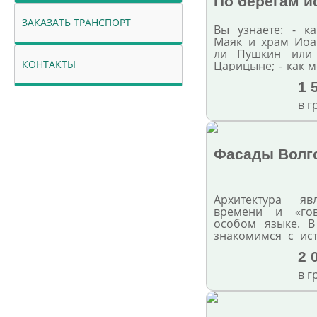
По берегам и
ЗАКАЗАТЬ ТРАНСПОРТ
Вы узнаете: - к
Маяк и храм Иоа
ли Пушкин или 
КОНТАКТЫ
Царицыне; - как 
и какие мосты 
1 
Сталинград-Во
памятники уста
в г
правого берега; 
Приволжской "
дороги.
Фасады Волг
Архитектура яв
времени и «го
особом языке. В
знакомимся с ис
его архитектур
2 
Царицына, прио
истории Сталин
в г
современным Вол