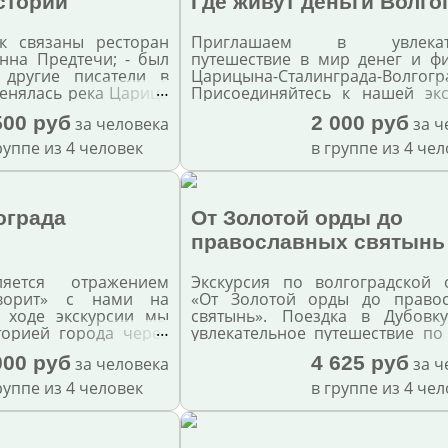
стории
Где живут деньги Волго
ак связаны ресторан
Приглашаем в увлекате
нна Предтечи; - был
путешествие в мир денег и ф
другие писатели в
Царицына-Сталинграда-Волгогр
…
менялась река Царица
Присоединяйтесь к нашей экс
соединяли Царицын-
чтобы узнать, как менялись с
500 руб
2 000 руб
за человека
за ч
лгоград; - что за
обмена на протяжении веков.
новлены в скверах
руппе из 4 человек
в группе из 4 че
- и какая история у
детской" железной
ограда
От Золотой орды до
православных святынь
ляется отражением
Экскурсия по волгоградской 
ворит» с нами на
«От Золотой орды до правос
 ходе экскурсии мы
святынь». Поездка в Дубовк
…
торией города через
увлекательное путешествие по
у. Начиная с эпохи
купцов и золотоордынских горо
000 руб
4 625 руб
за человека
за ч
ткрываем страницы
града и завершаем
руппе из 4 человек
в группе из 4 че
гоградом.