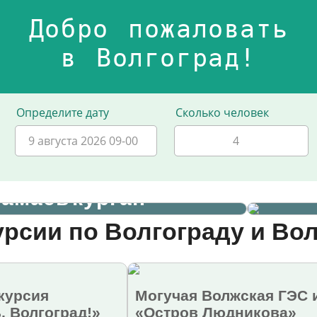
Добро пожаловать
в Волгоград!
Определите дату
Сколько человек
9 августа 2026 09-00
рная экскурсия и
И
амаев курган
урсии по Волгограду и Во
курсия
Могучая Волжская ГЭС 
, Волгоград!»
«Остров Людникова»