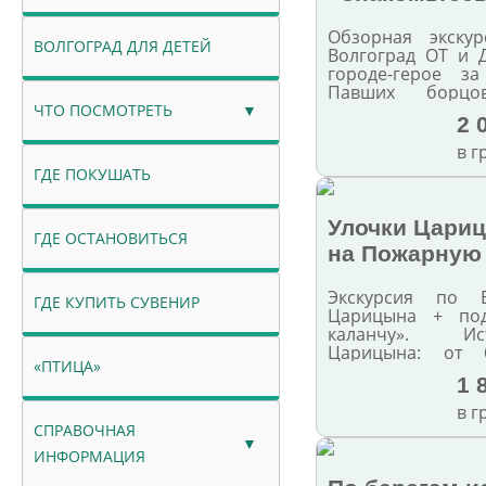
Обзорная экскур
ВОЛГОГРАД ДЛЯ ДЕТЕЙ
Волгоград ОТ и 
городе-герое з
Павших борцо
Центральная н
ЧТО ПОСМОТРЕТЬ
2 
курган, Родина-м
Гергардта и дом
в г
экскурсии у 
ГДЕ ПОКУШАТЬ
"Сталинградск
профессиональные
Улочки Цари
ГДЕ ОСТАНОВИТЬСЯ
на Пожарную
Экскурсия по В
ГДЕ КУПИТЬ СУВЕНИР
Царицына + по
каланчу». Ис
Царицына: от 
«ПТИЦА»
старинным улицам
1 
в г
СПРАВОЧНАЯ
ИНФОРМАЦИЯ