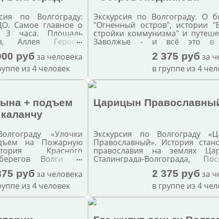
сия по Волгограду:
Экскурсия по Волгограду. О б
ДО. Самое главное о
"Огненный остров", истории "
а 3 часа. Площадь
стройки коммунизма" и путеше
…
в, Аллея Героев,
Заволжье - и всё это в
абережная, Мамаев
экскурсии.
000 руб
2 375 руб
за человека
за ч
ать, руины мельницы
 Павлова. Окончание
руппе из 4 человек
в группе из 4 че
музея-панорамы
ая битва". Только
 экскурсоводы.
цына + подъем
Царицын Православны
 каланчу
олгограду «Улочки
Экскурсия по Волгограду «Ц
дъем на Пожарную
Православный». История стан
тория Красного
православия на землях Цар
…
берегов Волги по
Сталинграда-Волгограда, По
 Волгограда.
старейших и новых храмов г
875 руб
2 375 руб
за человека
за ч
героя в одной экскурсии.
руппе из 4 человек
в группе из 4 че