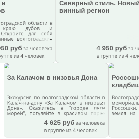
 и
Северный стиль. Новы
ов
винный регион
гоградской области в
В краю дубов и
 Откройте для себя
…
анные волгоградские
центре торговли и
950 руб
4 950 руб
за человека
за ч
вке.
руппе из 4 человек
в группе из 4 че
За Калачом в низовья Дона
Россошк
кладби
Экскурсия по волгоградской области в
Волгогра
Калач-на-дону «За Калачом в низовья
мемориа
Дона». Окажитесь в "городе пяти
Россошки.
…
морей", погуляйте в красивом парке
земля на 
всероссийской истории и узнайте всё о
плиты.
4 625 руб
за человека
казачьем образе жизни.
персональ
единую сл
в группе из 4 человек