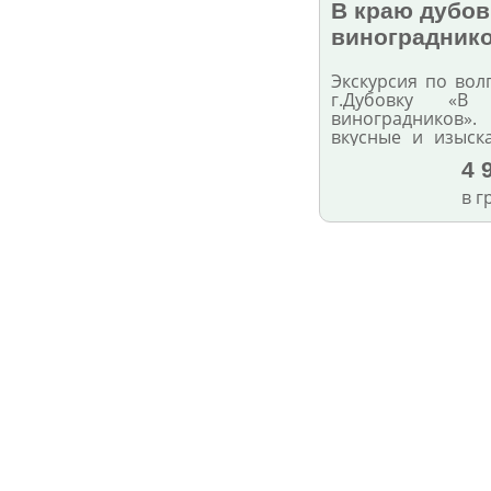
В краю дубов
виноградник
Экскурсия по вол
г.Дубовку «
виноградников».
вкусные и изыск
вина в бывшем 
4 
купечества - Дубо
в г