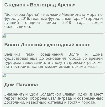
Стадион «Волгоград Арена»
"Волгоград Арена" - наследие Чемпионата мира по
футболу-2018, главный футбольный "храм" города и
лучший стадион мира 2018 года среди
…
болельщиков.
Волго-Донской судоходный канал
Великий план соединения Волги и Дона
существовал еще до основания города со времен
турецких завоеваний, в эпоху петровских реформ,
…
но построить канал между двумя реками удалось
только в середине XX века - Волго-Донской путь
был проложен из Сталинграда до Калача-на-Дону
Дом Павлова
Знаменитый "Дом Солдатской Славы", одно из мест
героической обороны Сталинграда и современных
достояний, известных жителям и гостям города.
…