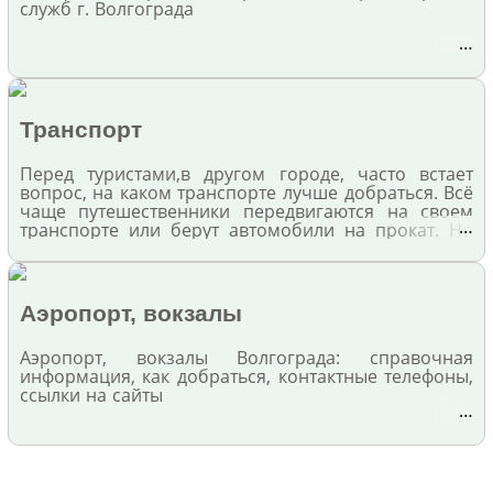
служб г. Волгограда
…
Транспорт
Перед туристами,в другом городе, часто встает
вопрос, на каком транспорте лучше добраться. Всё
чаще путешественники передвигаются на своем
…
транспорте или берут автомобили на прокат. Но
иногда такой вариант недоступен, поэтому
приходится выбирать общественный транспорт
или услуги такси. Уверяем, общественный
транспорт не всегда "кошмар"! Традиционно в
Аэропорт, вокзалы
Волгограде есть трамваи, троллейбусы, автобусы,
маршрутки, но есть и городские электрички и,
Аэропорт, вокзалы Волгограда: справочная
единственный в своем роде, метротрам
информация, как добраться, контактные телефоны,
ссылки на сайты
…