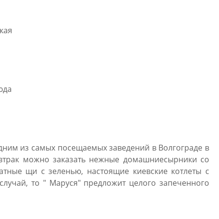
ская
юда
одним из самых посещаемых заведений в Волгограде в
завтрак можно заказать нежные домашниесырники со
атные щи с зеленью, настоящие киевские котлеты с
лучай, то " Маруся" предложит целого запеченного