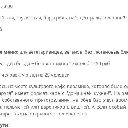
 23:00
ейская, грузинская, бар, гриль, паб, центральноевропей
б
е меню:
для вегетарианцев, веганов, безглютеновые бл
д - два блюда + бесплатный кофе и хлеб - 350 руб
 человек, vip зал на 25 человек
ось на месте культового кафе Керамика, которое было 
Маруся" имеет формат кафе с "домашней кухней". На 
 собственного приготовления, на обед Вас ждут аром
 пельменей или вареников с вишней. А если особый с
 жаренных на открытом огнеперепелов
уги: