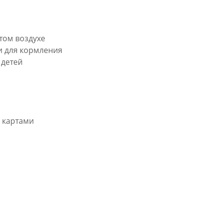
том воздухе
и для кормления
 детей
 картами