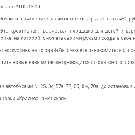
евно 09.00-18.00
 билета
(самостоятельный осмотр)
:
взр./детск - от 450 ру
 Это креативная, творческая площадка для детей и вз
рике, на которой, сможете своими руками создать свое
дут экскурсию, на которой Вы сможете ознакомиться с 
лучить новые навыки также проводится школа юного шок
автобусами № 25, 3с, 57э, 77, 85, 8м, 70а, до остановк
тановки «Краснознаменская»