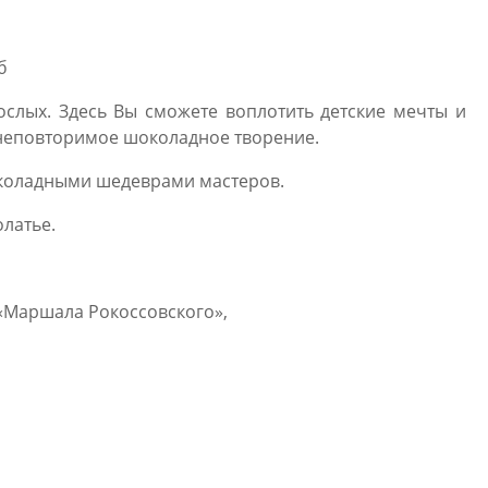
б
рослых. Здесь Вы сможете воплотить детские мечты и
 неповторимое шоколадное творение.
шоколадными шедеврами мастеров.
олатье.
и «Маршала Рокоссовского»,