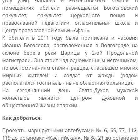
углу улиц Чапаева и Рокоссовского. Сейчас в
помещениях обители размещается Богословский
факультет, факультет церковного пения и
православной педагогики, огласительная школа и
Центр православной семьи «Афон».
К обители в 2011 году была приписана и часовня
Иоанна Богослова, расположенная в Волгограде на
склоне берега реки Царицы у 2-ой Продольной
магистрали. Она стоит над одноименным источником,
по воспоминаниям сталинградцев, спасавшем многих
мирных жителей и солдат от жажды (рядом
располагался госпиталь - ныне областная больница).
На сегодняшний день Свято-Духов мужской
монастырь является центром духовной и
общественной жизни епархии.
Как добраться:
Проехать маршрутными автобусами № 6, 65, 77, 112,
119 до остановки
«
Каспийская
»,
№ 8с, 21 до остановки