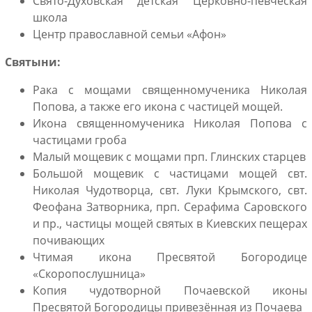
Свято-Духовская детская Церковно-певческая
школа
Центр православной семьи «Афон»
Святыни:
Рака с мощами священномученика Николая
Попова, а также его икона с частицей мощей.
Икона священномученика Николая Попова с
частицами гроба
Малый мощевик с мощами прп. Глинских старцев
Большой мощевик с частицами мощей свт.
Николая Чудотворца, свт. Луки Крымского, свт.
Феофана Затворника, прп. Серафима Саровского
и пр., частицы мощей святых в Киевских пещерах
почивающих
Чтимая икона Пресвятой Богородице
«Скоропослушница»
Копия чудотворной Почаевской иконы
Пресвятой Богородицы привезённая из Почаева