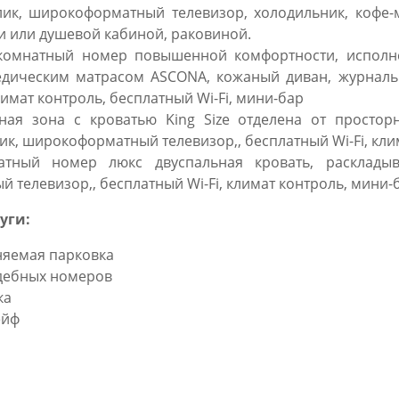
ик, широкоформатный телевизор, холодильник, кофе-м
и или душевой кабиной, раковиной.
комнатный номер повышенной комфортности, исполне
едическим матрасом ASCONA, кожаный диван, журналь
имат контроль, бесплатный Wi-Fi, мини-бар
ная зона с кроватью King Size отделена от просто
к, широкоформатный телевизор,, бесплатный Wi-Fi, клим
атный номер люкс двуспальная кровать, расклады
телевизор,, бесплатный Wi-Fi, климат контроль, мини-б
уги:
няемая парковка
дебных номеров
ка
ейф