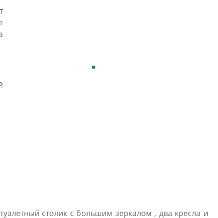
т
е
а
й
 туалетный столик с большим зеркалом , два кресла и