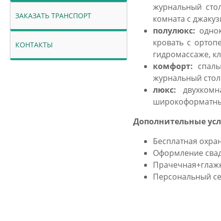
журнальный стол
ЗАКАЗАТЬ ТРАНСПОРТ
комната с джакуз
полулюкс:
одно
кровать с ортоп
КОНТАКТЫ
гидромассаже, кл
комфорт:
спаль
журнальный столи
люкс:
двухкомн
широкоформатный 
Дополнительные усл
Бесплатная охра
Оформление сва
Прачечная+глаж
Персональный с